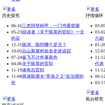
历史探究
抒情缅怀
06-16
三杰同登科甲，一门书香世家
03-0
05-23
回读者《关于陈英的官职》一文
03-0
的反
六副
12-31
陈润、陈恺哪个是兄？
01-2
10-03
台山新屋村命名史迹追踪
12-0
07-24
奋飞不计年著新作
11-1
04-06
关于陈英的官职
代表
11-19
谈有志官职
11-1
11-08
再谈陈遇夫“萃涣之义”在治谱的
06-1
价
03-1
凤台研究