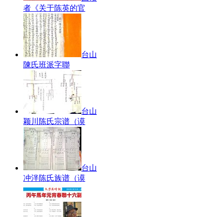
者《关于陈英的官
台山
陳氏班派字聯
台山
颖川陈氏宗谱（谟
台山
冲泮陈氏族谱（谟