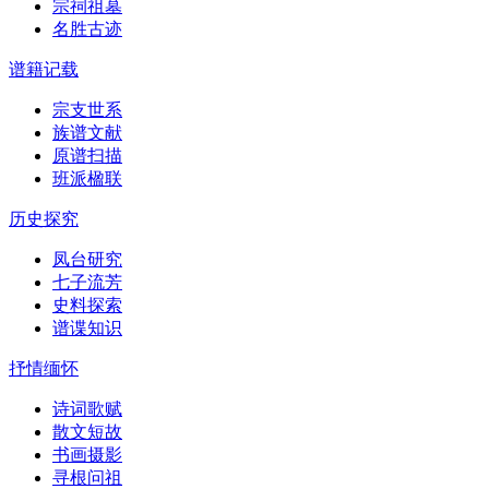
宗祠祖墓
名胜古迹
谱籍记载
宗支世系
族谱文献
原谱扫描
班派楹联
历史探究
凤台研究
七子流芳
史料探索
谱谍知识
抒情缅怀
诗词歌赋
散文短故
书画摄影
寻根问祖