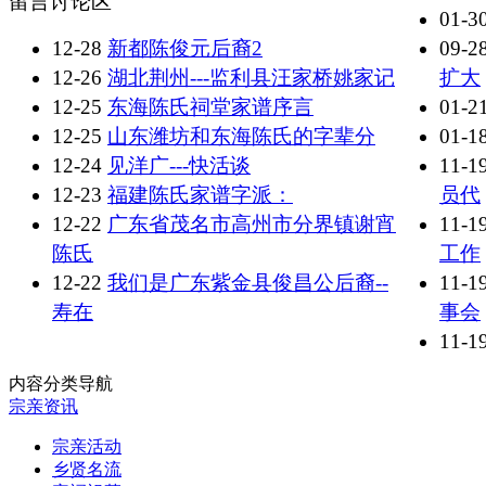
留言讨论区
01-3
12-28
新都陈俊元后裔2
09-2
12-26
湖北荆州---监利县汪家桥姚家记
扩大
12-25
东海陈氏祠堂家谱序言
01-2
12-25
山东潍坊和东海陈氏的字辈分
01-1
12-24
见洋广---快活谈
11-1
12-23
福建陈氏家谱字派：
员代
12-22
广东省茂名市高州市分界镇谢宵
11-1
陈氏
工作
12-22
我们是广东紫金县俊昌公后裔--
11-1
寿在
事会
11-1
内容分类导航
宗亲资讯
宗亲活动
乡贤名流