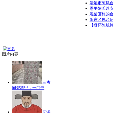
清远市陈凤
恩平陈氏以安
雕梁画栋的
阳东区凤台
【缅怀陈毓
图片内容
三杰
同登科甲，一门书
回读