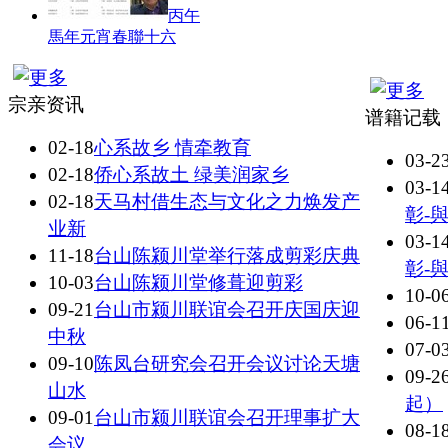
丙午
馬年元宵春聯十六
宗亲资讯
谱籍记载
02-18
心系故乡 情牵教育
03-2
02-18
侨心系故土 绿美润家乡
03-1
02-18
天马村借生态与文化之力焕发产
彰-
业新
03-1
11-18
台山陈颍川堂举行落成剪彩庆典
彰-
10-03
台山陈颍川堂修葺迎剪彩
10-0
09-21
台山市颍川联谊会召开庆国庆迎
06-1
中秋
07-0
09-10
陈凤台研究会召开会议讨论天塘
09-2
山水
起）
09-01
台山市颍川联谊会召开理事扩大
08-1
会议