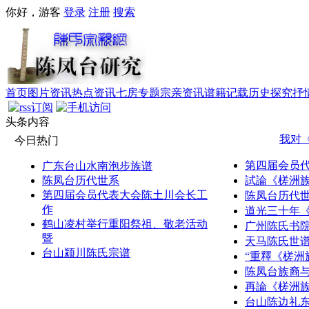
你好，游客
登录
注册
搜索
首页
图片资讯
热点资讯
七房专题
宗亲资讯
谱籍记载
历史探究
抒
头条内容
我对
今日热门
第四届会员
广东台山水南泡步族谱
陈凤台历代世系
試論《槎洲
第四届会员代表大会陈土川会长工
陈凤台历代
作
道光三十年
鹤山凌村举行重阳祭祖、敬老活动
广州陈氏书
暨
天马陈氏世
台山颍川陈氏宗谱
“重釋《槎洲
陈凤台族裔
再論《槎洲
台山陈边礼东