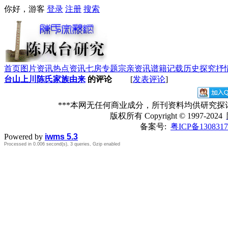
你好，游客
登录
注册
搜索
首页
图片资讯
热点资讯
七房专题
宗亲资讯
谱籍记载
历史探究
抒
台山上川陈氏家族由来
的评论
[
发表评论
]
***本网无任何商业成分，所刊资料均供研究
版权所有
Copyright © 1997-2024
备案号:
粤ICP备1308317
Powered by
iwms 5.3
Processed in 0.006 second(s), 3 queries, Gzip enabled