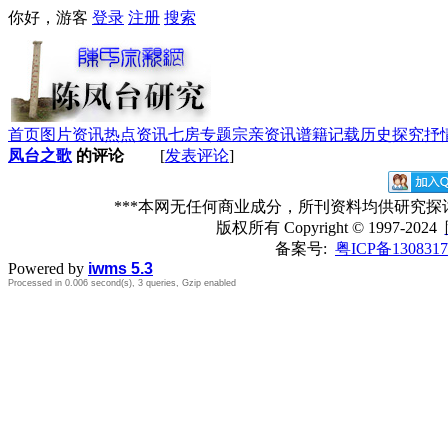
你好，游客
登录
注册
搜索
首页
图片资讯
热点资讯
七房专题
宗亲资讯
谱籍记载
历史探究
抒
凤台之歌
的评论
[
发表评论
]
***本网无任何商业成分，所刊资料均供研究
版权所有
Copyright © 1997-2024
备案号:
粤ICP备1308317
Powered by
iwms 5.3
Processed in 0.006 second(s), 3 queries, Gzip enabled