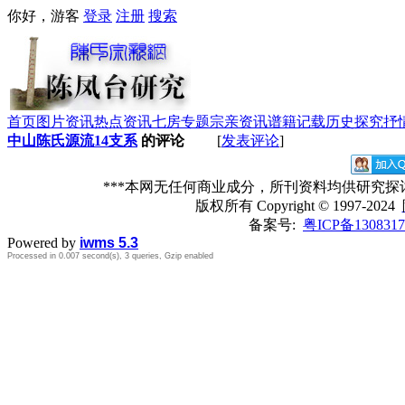
你好，游客
登录
注册
搜索
首页
图片资讯
热点资讯
七房专题
宗亲资讯
谱籍记载
历史探究
抒
中山陈氏源流14支系
的评论
[
发表评论
]
***本网无任何商业成分，所刊资料均供研究
版权所有
Copyright © 1997-2024
备案号:
粤ICP备1308317
Powered by
iwms 5.3
Processed in 0.007 second(s), 3 queries, Gzip enabled