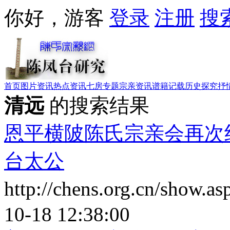
你好，游客
登录
注册
搜
首页
图片资讯
热点资讯
七房专题
宗亲资讯
谱籍记载
历史探究
抒
清远
的搜索结果
恩平横陂陈氏宗亲会再次
台太公
http://chens.org.cn/show.
10-18 12:38:00