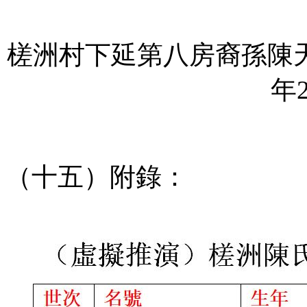
槎洲村下延第八房裔孫陳天
年
（十五）附錄：