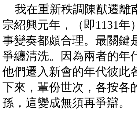
我在重新秩調陳猷遷離南
宗紹興元年，（即1131
事變奏都頗合理。最關鍵是
爭纏清洗。因為兩者的年
他們遷入新會的年代彼此
下來，輩份世次，各按各
孫，這變成無須再爭辯。