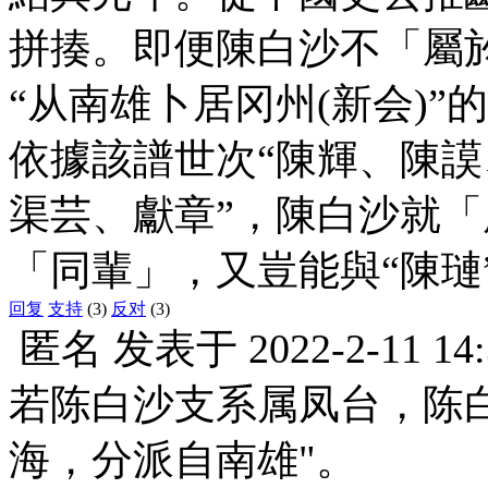
拼揍。即便陳白沙不「屬
“从南雄卜居冈州(新会)
依據該譜世次“陳輝、陳
渠芸、獻章”，陳白沙就
「同輩」，又豈能與“陳璉
回复
支持
(3)
反对
(3)
匿名
发表于
2022-2-11 14
若陈白沙支系属凤台，陈
海，分派自南雄"。