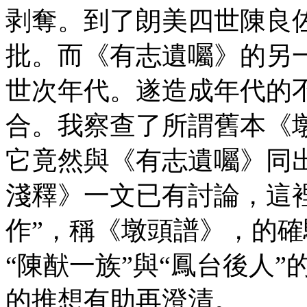
剥奪。到了朗美四世陳良
批。而《有志遺囑》的另
世次年代。遂造成年代的
合。我察查了所謂舊本《墩
它竟然與《有志遺囑》同出
淺釋》一文已有討論，這
作”，稱《墩頭譜》，的
“陳猷一族”與“鳳台後人
的推想有助再澄清。