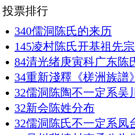
投票排行
340
儒洞陈氏的来历
145
凌村陈氏开基祖先宗
84
清光绪庚寅科广东陈
34
重新淺釋《槎洲族譜
32
儒洞陈陶不一定系吴
32
新会陈姓分布
32
儒洞陈氏不一定系凤