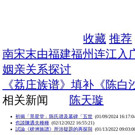
收藏
推荐
南宋末由福建福州连江入
姻亲关系探讨
《荔庄族谱》填补《陈白
相关新闻
陈天璇
初揭「景星堂」陈氏谱及墓碑「五世
(01/09/2024 16:17:0
也談陳遇夫種種
(02/12/2022 16:55:21)
試論《槎洲族譜》所涉疑題的再探與
(01/13/2022 09:03:0