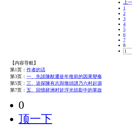
上
1
2
3
4
5
6
7
8
【内容导航】
第1页：
作者的话
第3页：
一、先談陳猷遷徙年推前的因果變奏
第5页：
三、追探陳有志與墩頭譜乃六村起源
第7页：
五、回憶槎洲村於浮光掠影中的掌故
0
顶一下