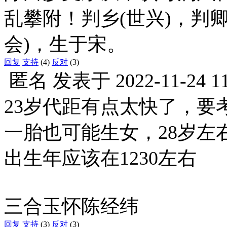
乱攀附！判乡(世兴)，判卿
会)，生于宋。
回复
支持
(4)
反对
(3)
匿名
发表于
2022-11-24 1
23岁代距有点太快了，要
一胎也可能生女，28岁左
出生年应该在1230左右
三合玉怀陈经纬
回复
支持
(3)
反对
(3)