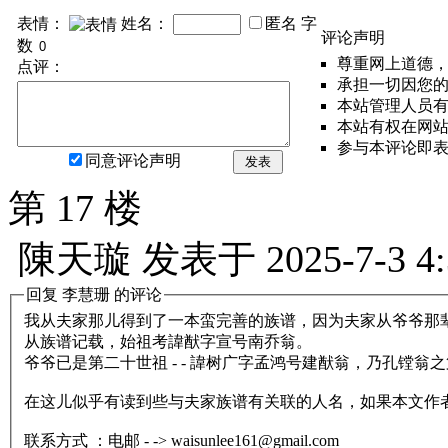
表情：
姓名：
匿名
字
评论声明
数
尊重网上道德
点评：
承担一切因您
本站管理人员
本站有权在网
参与本评论即
同意评论声明
发表
第 17 楼
陳天璇
发表于
2025-7-3 4
回复
李慧珊
的评论
我从夫家那儿得到了一本蛮完善的族谱，因为夫家从爷爷那辈已侨
从族谱记载，始祖考諱猷字宣号南乔翁。
爷爷已是第二十世祖 - - 諱树广字孟鸿号建猷翁，乃孔镗
在这儿似乎有读到些与夫家族谱有关联的人名，如果本文作
联系方式 ：电邮 - -> waisunlee161@gmail.com