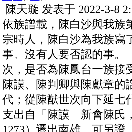
陳天璇
发表于
2022-3-8 2
依族譜載，陳白沙與我族
宗時人，陳白沙為我族寫
事。沒有人要否認的事。
次，是否為陳鳳台一族接
陳謨、陳判卿與陳獻章的
代；從陳猷世次向下延七
支出自「陳謨」新會陳氏，
1273）遷出南雄。可另