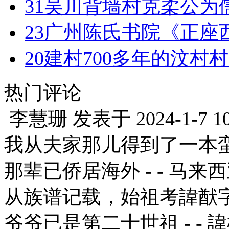
31
吴川背墙村克柔公为
23
广州陈氏书院《正座
20
建村700多年的汶村
热门评论
李慧珊
发表于
2024-1-7 1
我从夫家那儿得到了一本
那辈已侨居海外 - - 马来
从族谱记载，始祖考諱猷
爷爷已是第二十世祖 - -