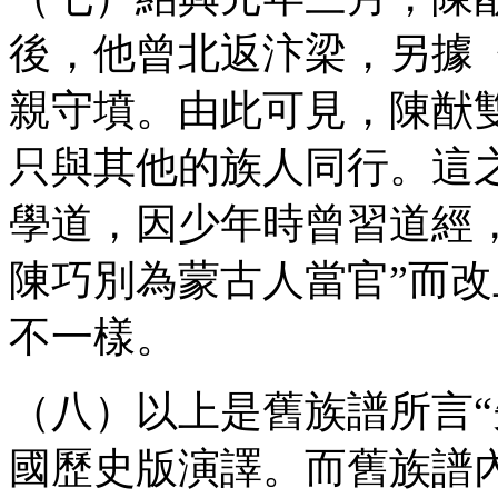
後，他曾北返汴梁，另據
親守墳。由此可見，陳猷
只與其他的族人同行。這
學道，因少年時曾習道經
陳巧別為蒙古人當官”而
不一樣。
（八）以上是舊族譜所言“
國歷史版演譯。而舊族譜內