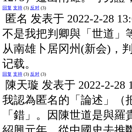
回复
支持
(3)
反对
(3)
匿名
发表于
2022-2-28 13
不是我把判卿與「世道」等
从南雄卜居冈州(新会)，
记载。
回复
支持
(3)
反对
(3)
陳天璇
发表于
2022-2-28 
我認為匿名的「論述」（
「錯」。因陳世道是與羅貴
紹興元年。從中國史去推斷