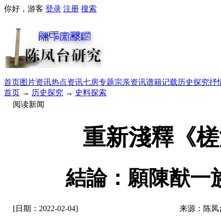
你好，游客
登录
注册
搜索
首页
图片资讯
热点资讯
七房专题
宗亲资讯
谱籍记载
历史探究
抒
首页
→
历史探究
→
史料探索
阅读新闻
重新淺釋《槎
結論：願陳猷一
[日期：2022-02-04]
来源：陈凤