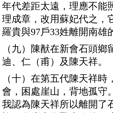
年代差距太遠，理應不能
理成章，改用蘇妃代之，
羅貴與97戶33姓離開南
（九）陳猷在新會石頭鄉
迪、仁（甫）及陳天祥。
（十）在第五代陳天祥時
會，困處崖山，背地孤守
我認為陳天祥所以離開了