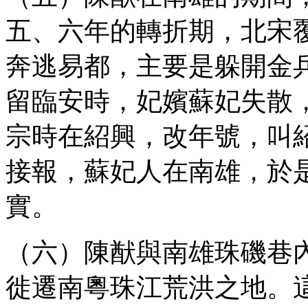
五、六年的轉折期，北宋
奔逃易都，主要是躲開金
留臨安時，妃嬪蘇妃失散，
宗時在紹興，改年號，叫
接報，蘇妃人在南雄，於
實。
（六）陳猷與南雄珠磯巷內
徙遷南粵珠江荒洪之地。