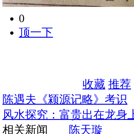
0
顶一下
收藏
推荐
陈遇夫《颍源记略》考识
风水探究：富贵出在龙身
相关新闻
陈天璇