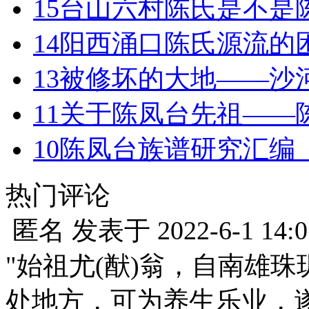
15
台山六村陈氏是不是
14
阳西涌口陈氏源流的
13
被修坏的大地——沙
11
关于陈凤台先祖——
10
陈凤台族谱研究汇编
热门评论
匿名
发表于
2022-6-1 14:0
"始祖尤(猷)翁，自南雄
处地方，可为养生乐业，