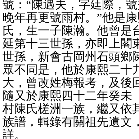
號：
“
陳遇夫，字廷際，號
晚年再更號雨村
。
”他是
康
氏，生一子陳瀚。
他曾
是
延第十三世孫，亦即上閣
世孫，新會古岡州石頭鄉
眾不同是，
他於康熙二十
大，曾改姓梅報考，及後
隨
又
於康熙四十二年癸未
村陳氏槎洲一族，繼又依
族譜，輯錄有關祖先遺文
詳。