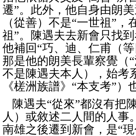
遷”。此外，他自身由朗美
（從善）不是“一世祖”，
祖”。陳遇夫去新會只找到
他補回“巧、迪、仁甫（等
那是他的朗美長輩察覺（“
不
是陳遇夫本人），始考
《槎洲族譜
》
“
本支考
”）
陳遇夫
“
從來
”
都沒有把
人）或敘述二人間的人事
南雄之後遷到新會，是“現