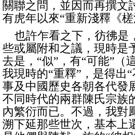
關聯之問，並因而再撰文
有虎年以來“重新淺釋《槎
也許乍看之下，彷彿是
些或屬附和之議，現時是
去是，
“似”，有“可能”
我現時的“重釋”，是得出
事及中國歷史各朝各代發
不同時代的兩群陳氏宗族
內繁衍而已。不過，我對
溯下延那些世次，基本上