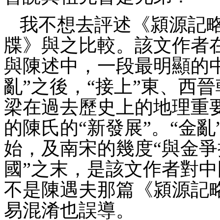
我不想去評述
《潁源記
牒》與之比較。該文作者
與陳述中，一段最明顯的
亂”之後，“接上”東、西
梁在過去歷史上的地理重
的陳氏的“新發展”。“金亂
始，及南宋的幾度“與金爭
國”之末，是該文作者對中
不是陳遇夫那篇《潁源記
易
混淆也誤導。