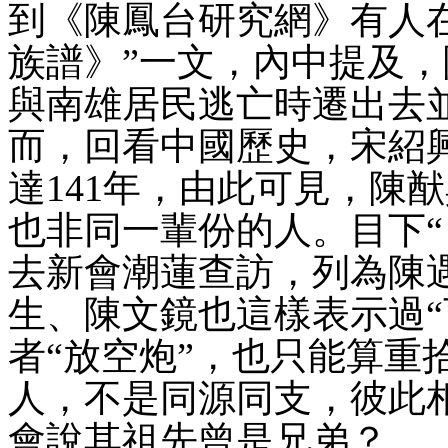
到《陳鳳台研究網》有人
族譜》”一文，內中提及，
與南雄居民逃亡時遷出去
而，回看中國歷史，宋紹
達141年，由此可見，
陳猷
也非同一輩份的人。目下
去新會潮蓮查訪，列為陳遇
生、陳文鏡也這樣表示過
者“放空炮”，也只能算重
人，不是同源同支，彼此相
會說
其
祖先曾是兄弟？