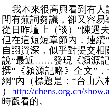
我本來很高興看到有人
間有
蕪詞
芻議
，
卻又
容易
從日昨壇上（談）
“陳遇
但在這短短
章節
內，連續
自
詡
資深
，似乎對
提交相
說
“最近……發現《潁源記
撰
“《潁源記略》全文”
網”內（標題是：
“台
山六
）
http://chens.org.cn/sho
時觀看的。