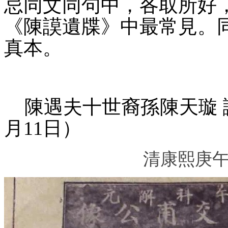
忌同文同句中，各取所好
《陳謨遺牒》中最常見。
真本。
陳遇夫十世裔孫陳天璇
月11日）
清康熙庚