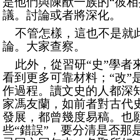
是他們與陳猷一族的“彼相
議。討論或者
將
深化。
不管怎樣，這也不是就
論。大家查察。
此外，從習研
“史”學者
看到更多可靠材料；
“改
作過程。讀文史的人都深
家馮友蘭，如前者對古代
發展，都曾幾度易稿。也
些“錯誤”，要分清是否那