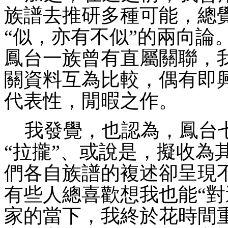
族譜去推研多種可能，總
“似，亦有不似”的兩向論
鳳台一族
曾
有直屬關聯，
關資料互為比較，偶有即
代表性，閒暇之作。
我發覺，也認為，鳳台
“拉攏”、或說是，擬收為
們各自族譜的複述卻呈現
有些人總喜歡想我也能“對
家的當下，我終於花時間