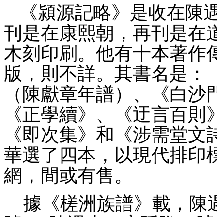
《潁源記略》是收在
陳
刊是在康熙朝，再刊是在
木刻印刷。他有十本著作
版
，則不詳。
其書名是：
（陳獻章年譜）、《白沙
《正學續》、《迂言百則
《即次集》和《涉需堂文
華選了四本，以現代排印
網，間或有售。
據
《槎洲族譜
》載，
陳