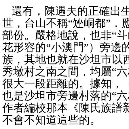
還有，陳遇夫的正確出
世，台山不稱
“
矬峒
都
”，
部份。嚴格地說，也非“斗
花形容的“小澳門”）旁邊
族，其地也就在沙坦市以
秀墩村之南之間，均屬
“
很大一段距離的。據知，
也是
沙坦市旁邊村落的
“
作者編校那本《陳氏族譜
不會不知道這些的。