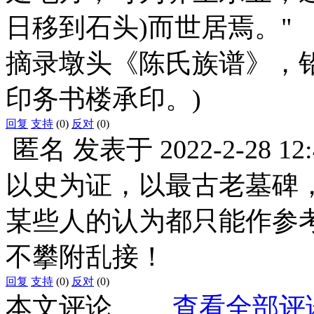
日移到石头)而世居焉。"
摘录墩头《陈氏族谱》，
印务书楼承印。)
回复
支持
(0)
反对
(0)
匿名
发表于
2022-2-28 12
以史为证，以最古老墓碑
某些人的认为都只能作参
不攀附乱接！
回复
支持
(0)
反对
(0)
本文评论
查看全部评