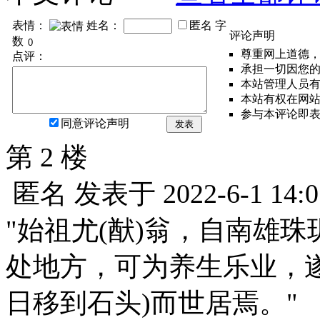
表情：
姓名：
匿名
字
评论声明
数
尊重网上道德
点评：
承担一切因您
本站管理人员
本站有权在网
参与本评论即
同意评论声明
发表
第 2 楼
匿名
发表于
2022-6-1 14:0
"始祖尤(猷)翁，自南雄
处地方，可为养生乐业，
日移到石头)而世居焉。"