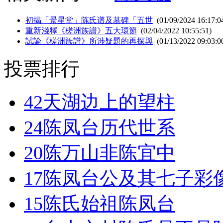
初揭「景星堂」陈氏谱及墓碑「五世
(01/09/2024 16:17:0
重新淺釋《槎洲族譜》五大環節
(02/04/2022 10:55:51)
試論《槎洲族譜》所涉疑題的再探與
(01/13/2022 09:03:0
投票排行
42
天湖边上的望柱
24
陈凤台历代世系
20
陈万山非陈宜中
17
陈凤台公及其七子彩
15
陈氏始祖陈凤台