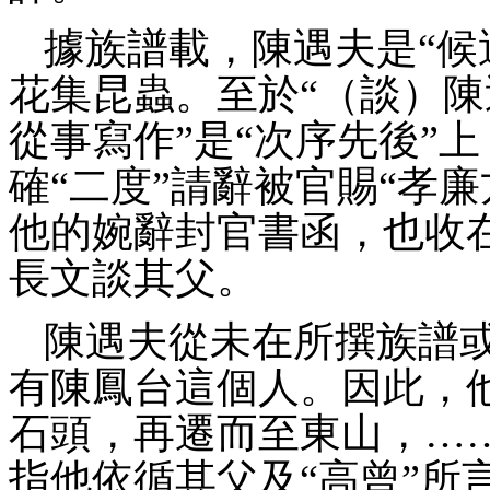
據族譜載，陳遇夫
是
“
花集昆蟲。至於
“（談）
從事寫作”是“次序先後”上
確
“二度”請辭
被官賜
“孝廉
他的婉辭封官書函，也收
長文談其父。
陳遇夫從未在所撰族譜
有陳鳳台這個人。因此，
石頭，再遷而至東山，
…
指他依循其父及“高曾”所