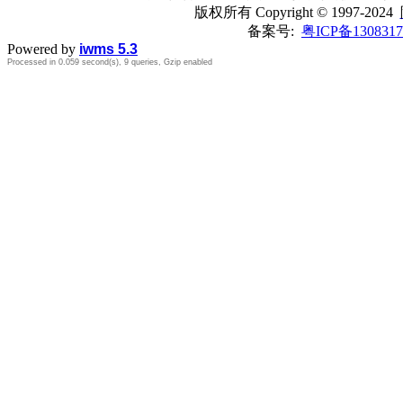
版权所有
Copyright © 1997-2024
备案号:
粤ICP备1308317
Powered by
iwms 5.3
Processed in 0.059 second(s), 9 queries, Gzip enabled