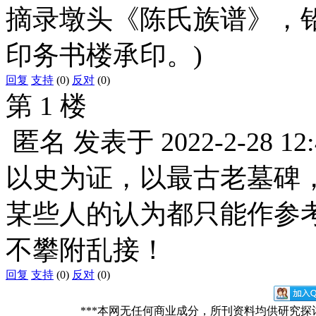
摘录墩头《陈氏族谱》，
印务书楼承印。)
回复
支持
(0)
反对
(0)
第 1 楼
匿名
发表于
2022-2-28 12
以史为证，以最古老墓碑
某些人的认为都只能作参
不攀附乱接！
回复
支持
(0)
反对
(0)
***本网无任何商业成分，所刊资料均供研究