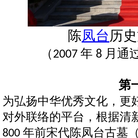
陈
凤台
历史
（
年
月通
2007
8
第
为弘扬中华优秀文化，更
对外联络的平台，
根据清
年前宋代陈凤台古墓
800