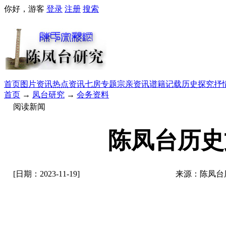
你好，游客
登录
注册
搜索
首页
图片资讯
热点资讯
七房专题
宗亲资讯
谱籍记载
历史探究
抒
首页
→
凤台研究
→
会务资料
阅读新闻
陈凤台历史
[日期：2023-11-19]
来源：陈凤台