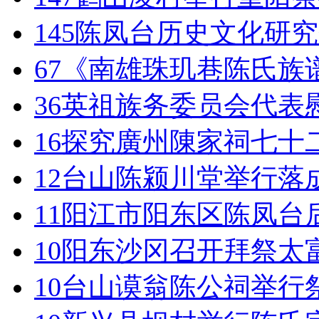
145
陈凤台历史文化研究
67
《南雄珠玑巷陈氏族
36
英祖族务委员会代表
16
探究廣州陳家祠七十
12
台山陈颍川堂举行落
11
阳江市阳东区陈凤台
10
阳东沙冈召开拜祭太
10
台山谟翁陈公祠举行