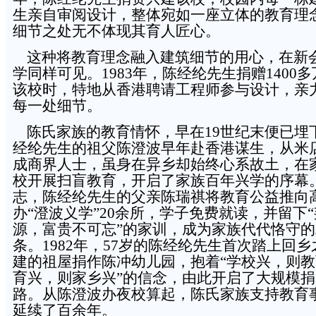
生亲自审阅设计，整体宛如一座立体的教育理
细节之处无不体现其育人匠心。
这种将教育理念融入建筑细节的用心，在新
学同样可见。1983年，陈经纶先生捐赠1400
该校时，特地从香港聘请工程师参与设计，亲
每一处细节。
陈氏家族的教育情怀，早在19世纪末便已埋
经纶先生的祖父陈澄波早年赴香港谋生，从米
成商界人士，虽身在异乡却始终心系故土，在
校开展扫盲教育，开启了家族百年兴学的序幕
志，陈经纶先生的父亲陈瑞祺将教育公益推向
办“澄波义学”20余所，学子免费就读，并留下
源，富贵不可忘”的家训，成为家族代代恪守
条。1982年，57岁的陈经纶先生首次踏上回
建的祖屋捐作陈冲幼儿园，抱着“学校兴，则
育兴，则家乡兴”的信念，由此开启了大规模
路。从陈澄波办夜校算起，陈氏家族支持教育
延续了百余年。