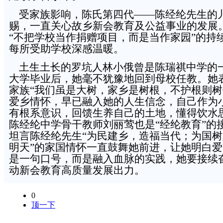
受家族影响，陈氏第四代——陈经纶先生的
赐，一直关心故乡新会教育及公益事业的发展
“不把学校当作捐赠项目，而是当作家园”的持
每所受助学校深感温暖。
土生土长的罗坑人林小俄曾是陈瑞祺中学的
大学毕业后，她毫不犹豫地回到母校任教。她
家族“我们虽是大树，家乡是树根，不护根则树
爱乡情怀，早已融入她的人生信念，自己作为
有根系意识，回馈生养自己的土地，懂得饮水
陈经纶中学骨干教师刘丽莺也是“经纶教育”的
坦言陈经纶先生“为民建乡，造福当代；为国
明天”的家国情怀一直鼓舞她前进，让她明白
是一句口号，而是融入血脉的实践，她要接续
动新会教育高质量发展出力。
0
顶一下