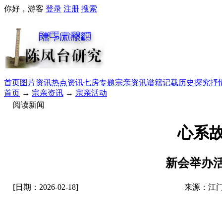
你好，游客
登录
注册
搜索
首页
图片资讯
热点资讯
七房专题
宗亲资讯
谱籍记载
历史探究
抒
首页
→
宗亲资讯
→
宗亲活动
阅读新闻
心系故
新会举办
[日期：2026-02-18]
来源：江