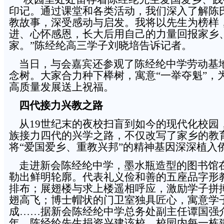
印记。通过课堂和各类活动，我们深入了解陈
教故事，深受感动与启发。我将以先生为榜样
进、心怀感恩，长大后用自己的力量回报家乡
家。”陈经纶高三学子刘晓培告诉记者。
当日，与会嘉宾还参观了陈经纶中学劳动基
念树。大家合力种下榉树，寓意“一举夺魁”，
高质量发展送上祝福。
四代接力兴教之路
从19世纪末的夜校扫盲到如今的现代化校园
族接力四代的兴学之路，不仅改写了家乡的教
将“爱国爱乡、重教兴邦”的精神基因深深植入
走进新会陈经纶中学，墨水瓶造型的图书馆
勒出鲜明轮廓。代表礼义俭和善的五座品字形
排布；展翅楼与求上楼遥相呼应，激励学子拼
翅高飞；博士帽状的门卫室独具匠心，寓意学
成……据新会陈经纶中学总务处副主任谭国强介绍
年，陈经纶先生捐资兴建该校，校园内每一栋