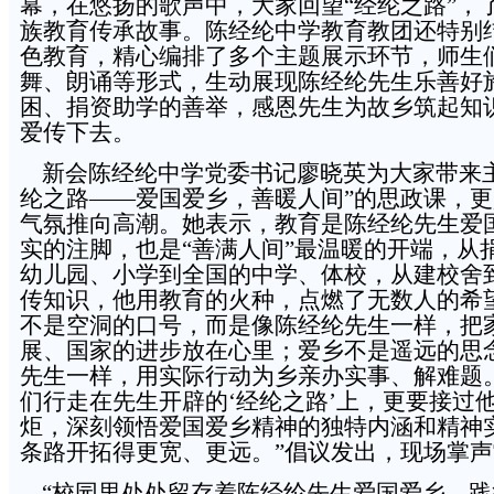
幕，在悠扬的歌声中，大家回望“经纶之路”，
族教育传承故事。陈经纶中学教育教团还特别
色教育，精心编排了多个主题展示环节，师生
舞、朗诵等形式，生动展现陈经纶先生乐善好
困、捐资助学的善举，感恩先生为故乡筑起知
爱传下去。
新会陈经纶中学党委书记廖晓英为大家带来主
纶之路——爱国爱乡，善暖人间”的思政课，
气氛推向高潮。她表示，教育是陈经纶先生爱
实的注脚，也是“善满人间”最温暖的开端，从
幼儿园、小学到全国的中学、体校，从建校舍
传知识，他用教育的火种，点燃了无数人的希
不是空洞的口号，而是像陈经纶先生一样，把
展、国家的进步放在心里；爱乡不是遥远的思
先生一样，用实际行动为乡亲办实事、解难题
们行走在先生开辟的‘经纶之路’上，更要接过
炬，深刻领悟爱国爱乡精神的独特内涵和精神
条路开拓得更宽、更远。”倡议发出，现场掌
“校园里处处留存着陈经纶先生爱国爱乡、践