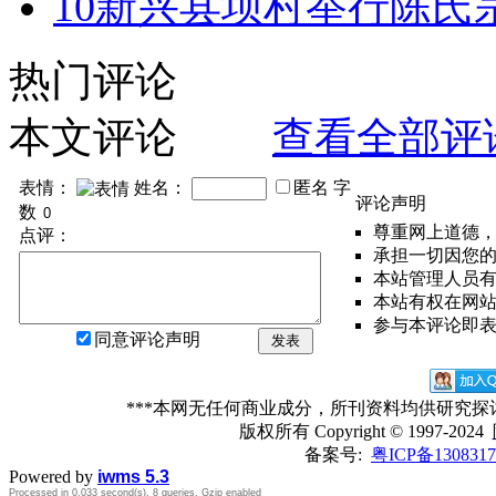
10
新兴县坝村举行陈氏
热门评论
本文评论
查看全部评
表情：
姓名：
匿名
字
评论声明
数
尊重网上道德
点评：
承担一切因您
本站管理人员
本站有权在网
参与本评论即
同意评论声明
发表
***本网无任何商业成分，所刊资料均供研究
版权所有
Copyright © 1997-2024
备案号:
粤ICP备1308317
Powered by
iwms 5.3
Processed in 0.033 second(s), 8 queries, Gzip enabled