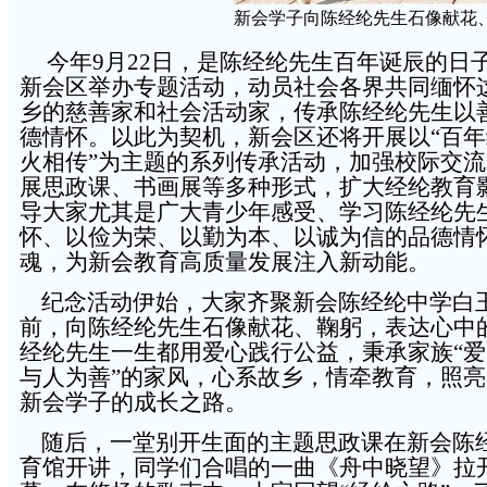
新会学子向陈经纶先生石像献花
今年9月22日，是陈经纶先生百年诞辰的日
新会区举办专题活动，动员社会各界共同缅怀
乡的慈善家和社会活动家，传承陈经纶先生以
德情怀。以此为契机，新会区还将开展以“百
火相传”为主题的系列传承活动，加强校际交
展思政课、书画展等多种形式，扩大经纶教育
导大家尤其是广大青少年感受、学习陈经纶先
怀、以俭为荣、以勤为本、以诚为信的品德情
魂，为新会教育高质量发展注入新动能。
纪念活动伊始，大家齐聚新会陈经纶中学白
前，向陈经纶先生石像献花、鞠躬，表达心中
经纶先生一生都用爱心践行公益，秉承家族“
与人为善”的家风，心系故乡，情牵教育，照
新会学子的成长之路。
随后，一堂别开生面的主题思政课在新会陈
育馆开讲，同学们合唱的一曲《舟中晓望》拉