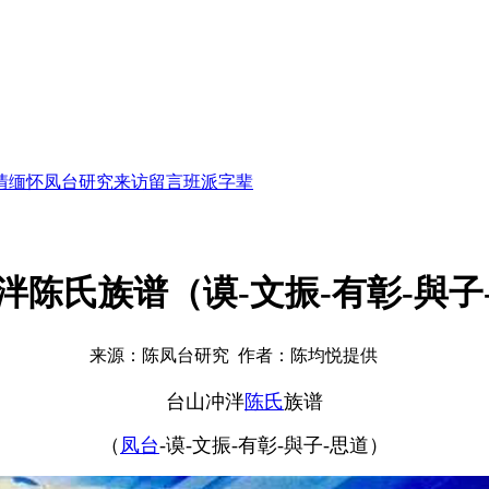
情缅怀
凤台研究
来访留言
班派字辈
泮陈氏族谱（谟-文振-有彰-與子
来源：陈凤台研究 作者：陈均悦提供
台山冲泮
陈氏
族谱
（
凤台
-谟-文振-有彰-與子-思道）