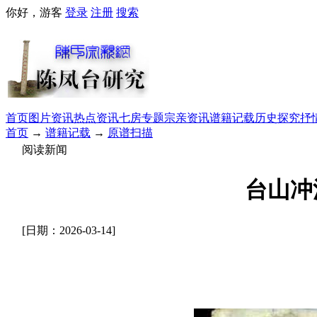
你好，游客
登录
注册
搜索
首页
图片资讯
热点资讯
七房专题
宗亲资讯
谱籍记载
历史探究
抒
首页
→
谱籍记载
→
原谱扫描
阅读新闻
台山冲
[日期：2026-03-14]