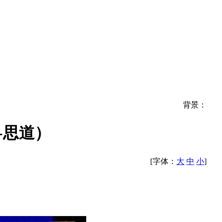
背景：
-思道）
[字体：
大
中
小
]