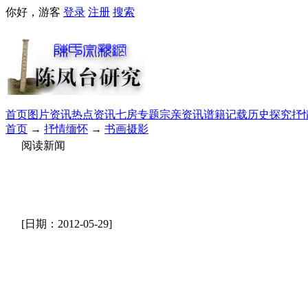
你好，游客
登录
注册
搜索
首页
图片资讯
热点资讯
七房专题
宗亲资讯
谱籍记载
历史探究
抒
首页
→
抒情缅怀
→
书画摄影
阅读新闻
[日期：2012-05-29]