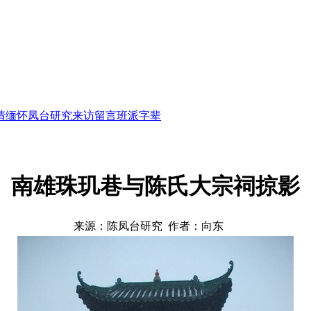
情缅怀
凤台研究
来访留言
班派字辈
南雄珠玑巷与陈氏大宗祠掠影
来源：陈凤台研究 作者：向东