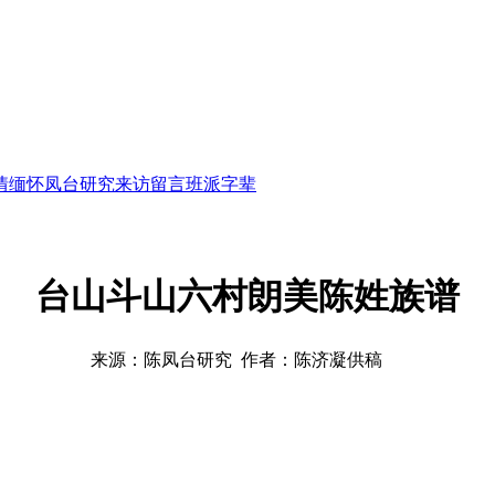
情缅怀
凤台研究
来访留言
班派字辈
台山斗山六村朗美陈姓族谱
来源：陈凤台研究 作者：陈济凝供稿