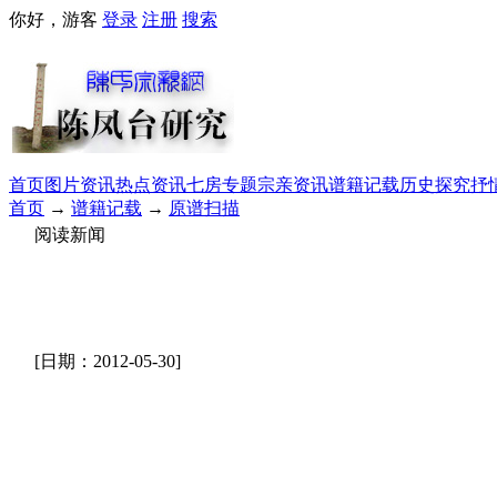
你好，游客
登录
注册
搜索
首页
图片资讯
热点资讯
七房专题
宗亲资讯
谱籍记载
历史探究
抒
首页
→
谱籍记载
→
原谱扫描
阅读新闻
[日期：2012-05-30]