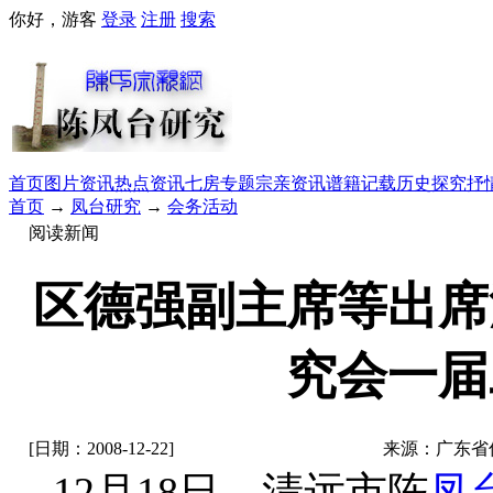
你好，游客
登录
注册
搜索
首页
图片资讯
热点资讯
七房专题
宗亲资讯
谱籍记载
历史探究
抒
首页
→
凤台研究
→
会务活动
阅读新闻
区德强副主席等出席
究会一届
[日期：2008-12-22]
来源：广东省
12月18日，清远市陈
凤