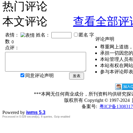
热门评论
本文评论
查看全部评
表情：
姓名：
匿名
字
评论声明
数
尊重网上道德
点评：
承担一切因您
本站管理人员
本站有权在网
参与本评论即
同意评论声明
发表
***本网无任何商业成分，所刊资料均供研究
版权所有
Copyright © 1997-2024
备案号:
粤ICP备1308317
Powered by
iwms 5.3
Processed in 0.029 second(s), 8 queries, Gzip enabled