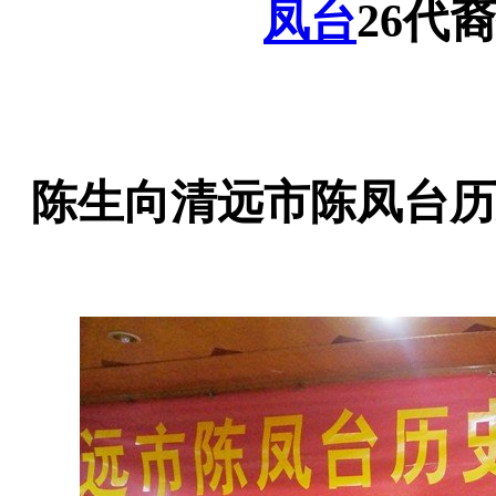
凤台
26
代裔
陈生向清远市陈凤台历