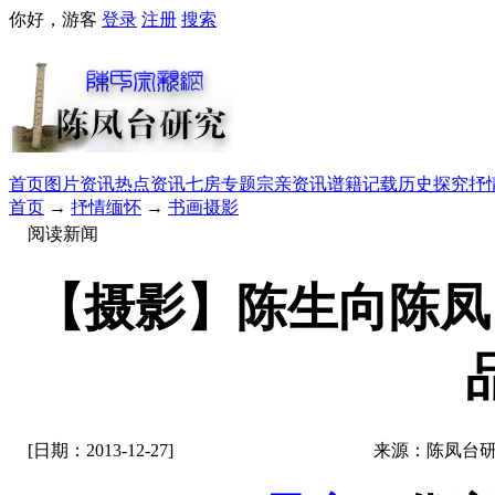
你好，游客
登录
注册
搜索
首页
图片资讯
热点资讯
七房专题
宗亲资讯
谱籍记载
历史探究
抒
首页
→
抒情缅怀
→
书画摄影
阅读新闻
【摄影】陈生向陈凤
[日期：2013-12-27]
来源：陈凤台研