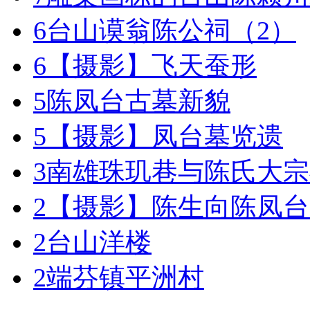
6
台山谟翁陈公祠（2）
6
【摄影】飞天蚕形
5
陈凤台古墓新貌
5
【摄影】凤台墓览遗
3
南雄珠玑巷与陈氏大宗
2
【摄影】陈生向陈凤台
2
台山洋楼
2
端芬镇平洲村