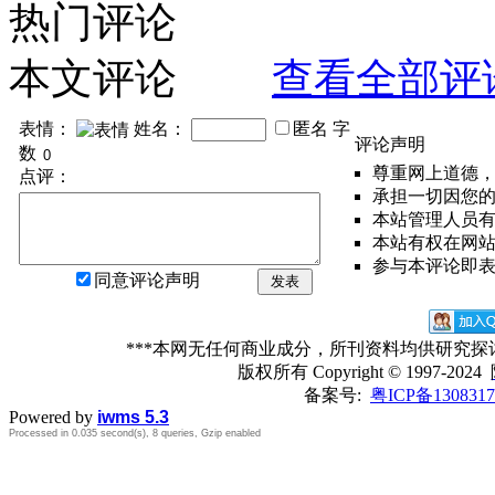
热门评论
本文评论
查看全部评
表情：
姓名：
匿名
字
评论声明
数
尊重网上道德
点评：
承担一切因您
本站管理人员
本站有权在网
参与本评论即
同意评论声明
发表
***本网无任何商业成分，所刊资料均供研究
版权所有
Copyright © 1997-2024
备案号:
粤ICP备1308317
Powered by
iwms 5.3
Processed in 0.035 second(s), 8 queries, Gzip enabled