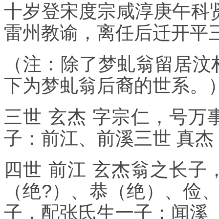
十岁登宋度宗咸淳庚午科贤
雷州教谕，离任后迁开平
（注：除了梦虬翁留居汶
下为梦虬翁后裔的世系。
三世 玄杰 字宗仁，号
子：前江、前溪三世 真杰
四世 前江 玄杰翁之长
（绝?）、恭（绝）、俭、
子，配张氏生一子：闻溪