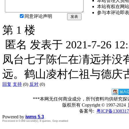
本站管理人员
本站有权在网
参与本评论即
同意评论声明
发表
第 1 楼
匿名
发表于
2021-7-26 12
凤台七子陈仁在凊远并没
远。鹤山凌村仁祖与德庆
回复
支持
(0)
反对
(0)
***本网无任何商业成分，所刊资料均供研究
版权所有
Copyright © 1997-2024
备案号:
粤ICP备1308317
Powered by
iwms 5.3
Processed in 0.069 second(s), 8 queries, Gzip enabled