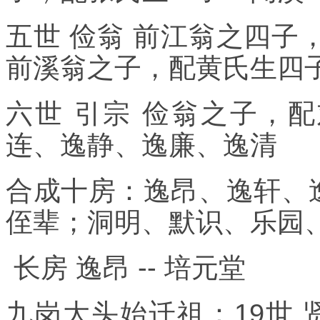
五世 俭翁 前江翁之四子
前溪翁之子，配黄氏生四
六世 引宗 俭翁之子，
连、逸静、逸廉、逸清
合成十房：逸昂、逸轩、
侄辈；洞明、默识、乐园
长房 逸昂 -- 培元堂
九岗大头始迁祖：19世 贤