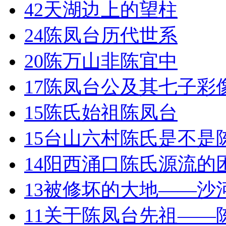
42
天湖边上的望柱
24
陈凤台历代世系
20
陈万山非陈宜中
17
陈凤台公及其七子彩
15
陈氏始祖陈凤台
15
台山六村陈氏是不是
14
阳西涌口陈氏源流的
13
被修坏的大地——沙
11
关于陈凤台先祖——