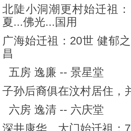
北陡小洞潮更村始迁祖：1
夏...佛光...国用
广海始迁祖：20世 健郁之前世
昌
五房 逸廉 -- 景星堂
子孙后裔俱在汶村居住，
六房 逸清 -- 六庆堂
深井康华、大门始迁祖：7