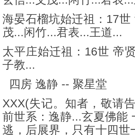
海晏石榴坑始迁祖：17世 裔
茂...闲竹...君表...王道...
太平庄始迁祖：16世 帝贤之
子教...
四房 逸静 -- 聚星堂
XXX(失记。知者，敬请
前世系：逸静...玄夏佛
逃，后展界，只有十四世