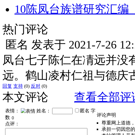
10
陈凤台族谱研究汇编
热门评论
匿名
发表于
2021-7-26 12
凤台七子陈仁在凊远并没
远。鹤山凌村仁祖与德庆
回复
支持
(0)
反对
(0)
本文评论
查看全部评
表情：
姓名：
匿名
字
评论声明
数
尊重网上道德
点评：
承担一切因您