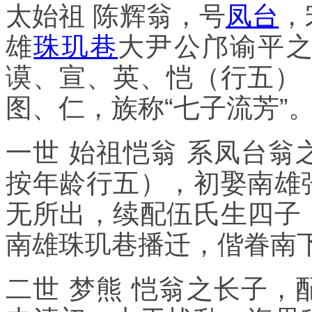
太始祖 陈辉翁，号
凤台
，
雄
珠玑巷
大尹公邝谕平
谟、宣、英、恺（行五）
图、仁，族称“七子流芳”
一世 始祖恺翁 系凤台
按年龄行五），初娶南雄
无所出，续配伍氏生四子
南雄珠玑巷播迁，偕眷南
二世 梦熊 恺翁之长子