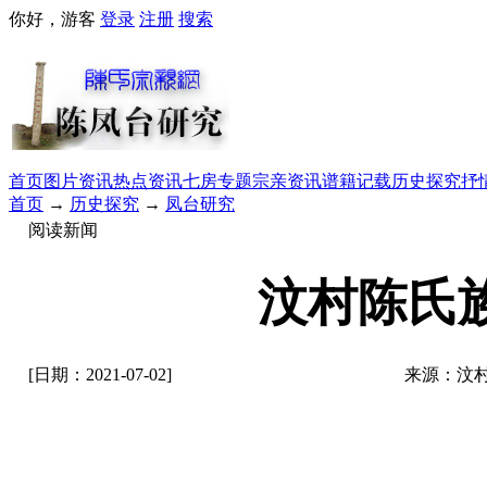
你好，游客
登录
注册
搜索
首页
图片资讯
热点资讯
七房专题
宗亲资讯
谱籍记载
历史探究
抒
首页
→
历史探究
→
凤台研究
阅读新闻
汶村陈氏
[日期：2021-07-02]
来源：汶