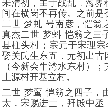
未清初，由于战乱，海界
间在横岗不再传。之前是
二世 梦虬 号南彦，恺
真杰二世 梦蚪 恺翁之
县柱头村；宗元于宋理宗年间
娶关氏生东五，元初出古
（今新会牛湾水东村）；
上源村开基立村。
二世 梦鸾 恺翁之四子
太，宋赐进士，拜殿中丞