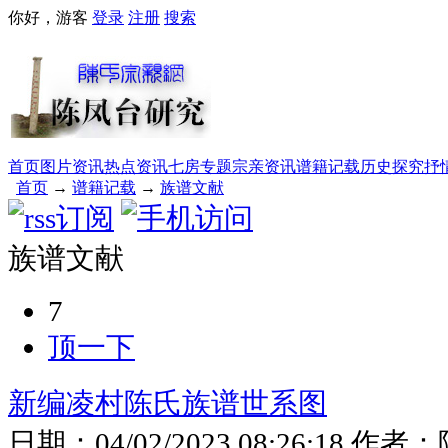
你好，游客
登录
注册
搜索
首页
图片资讯
热点资讯
七房专题
宗亲资讯
谱籍记载
历史探究
抒
首页
→
谱籍记载
→
族谱文献
族谱文献
7
顶一下
新编凌村陈氏族谱世系图
日期：
04/02/2023 08:26:18
作者：