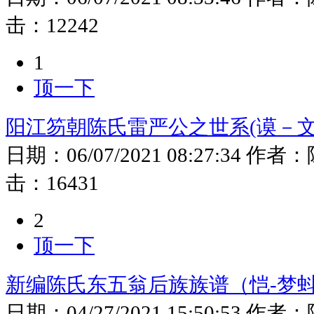
击：
12242
1
顶一下
阳江笏朝陈氏雷严公之世系(谟－
日期：
06/07/2021 08:27:34
作者：
击：
16431
2
顶一下
新编陈氏东五翁后族族谱（恺-梦蚪
日期：
04/27/2021 15:50:53
作者：