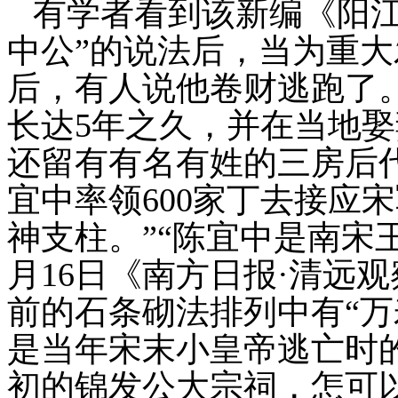
有学者看到该新编《阳
中公”的
说法后，当为重大
后，有人说他卷财逃跑了
长达
5
年之久，并在当地娶
还留有有名有姓的三房后
宜中率领
600
家丁去接应宋
神支柱。”“陈宜中是南宋
月
16
日
《南方日报
·
清远观
前的石条砌法排列中有“万
是当年宋末小皇帝逃亡时
初的锦发公大宗祠，怎可