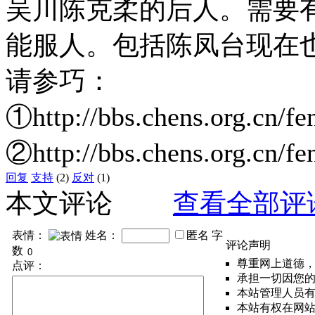
吴川陈克柔的后人。需要
能服人。包括陈凤台现在
请参巧：
①http://bbs.chens.org.cn/f
②http://bbs.chens.org.cn/f
回复
支持
(2)
反对
(1)
本文评论
查看全部评
表情：
姓名：
匿名
字
评论声明
数
尊重网上道德
点评：
承担一切因您
本站管理人员
本站有权在网