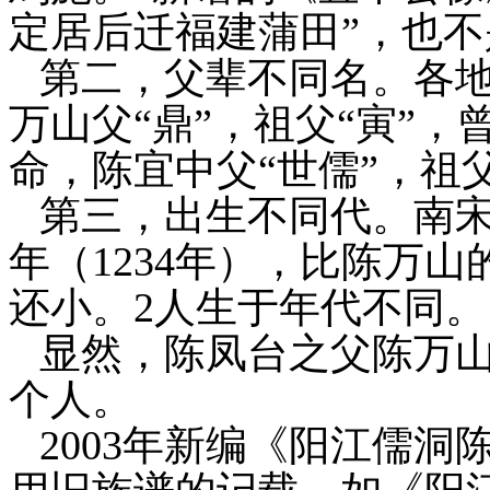
定居后迁福建蒲田”，也不
第二，父辈不同名。各
万山父
“
鼎
”
，祖父
“
寅
”
，
命，
陈宜中父“
世儒”，祖父
第三，出生不同代。南
年（
1234
年），比陈万山
还小。
2
人生于年代不同。
显然，陈凤台之父陈万
个人。
2003
年新编《阳江儒洞