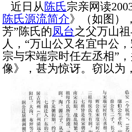
近日从
陈氏
宗亲网读
200
陈氏源流简介
》（
如图
）
芳”陈氏的
凤台
之父万山祖
人，
“
万山公又名宜中公，
宗与宋端宗时任左丞相
”
，
像》，甚为惊讶。窃以为