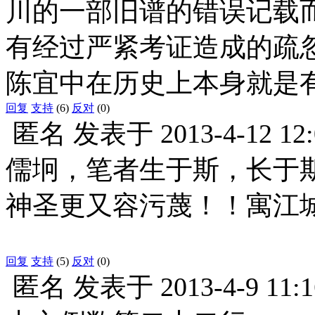
川的一部旧谱的错误记载
有经过严紧考证造成的疏忽
陈宜中在历史上本身就是
回复
支持
(6)
反对
(0)
匿名
发表于
2013-4-12 12
儒坰，笔者生于斯，长于
神圣更又容污蔑！！寓江
回复
支持
(5)
反对
(0)
匿名
发表于
2013-4-9 11:1