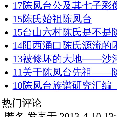
17
陈凤台公及其七子彩
15
陈氏始祖陈凤台
15
台山六村陈氏是不是
14
阳西涌口陈氏源流的
13
被修坏的大地——沙
11
关于陈凤台先祖——
10
陈凤台族谱研究汇编
热门评论
匿名
发表于
2013-4-10 13