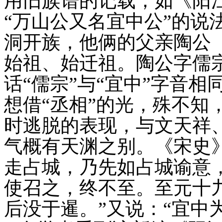
用旧族谱的记载，如《阳
“
万山公又名宜中公”的说
洞开族，他俩的父亲陶公
始祖、始迁祖。陶公字儒
话
“
儒宗”与“宜中
”
字音相
想借“丞相”的光，
殊不知
时逃脱的表现，与文天祥、
气概有天渊之别。
《宋史
走占城，乃先如占城谕意
使召之，终不至。至元十
后没于暹。”又说：“宜中