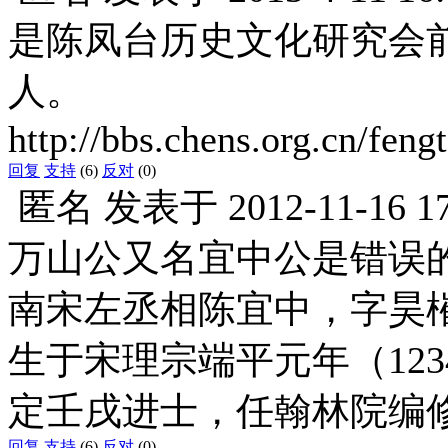
是陈凤台历史文化研究会
人。
http://bbs.chens.org.cn/fe
回复
支持
(6)
反对
(0)
匿名
发表于
2012-11-16 1
万山公又名宜中公是错误
南宋左丞相陈宜中，字昊
生于宋理宗端平元年（12
定壬戌进士，任翰林院编
回复
支持
(6)
反对
(0)