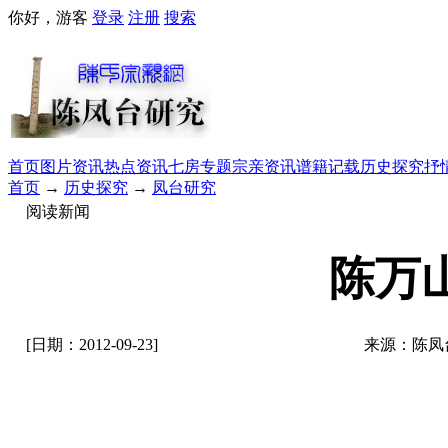
你好，游客
登录
注册
搜索
首页
图片资讯
热点资讯
七房专题
宗亲资讯
谱籍记载
历史探究
抒
首页
→
历史探究
→
凤台研究
阅读新闻
陈万
[日期：2012-09-23]
来源：陈凤