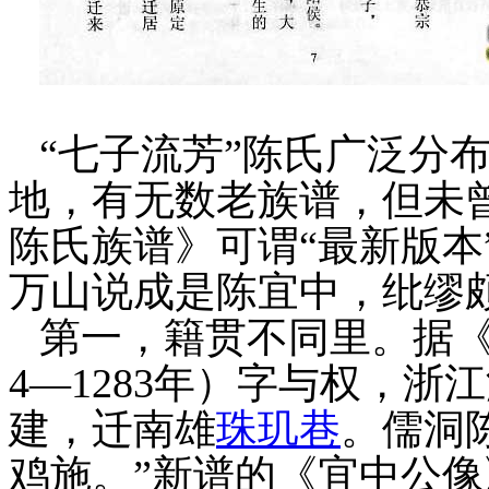
“七子流芳”陈氏广泛分
地，有无数老族谱，但未
陈氏族谱》可谓“最新版本
万山说成是陈宜中，纰
缪
第一，籍贯不同里。据
4—1283
年）字与权，
浙江
建，迁
南雄
珠玑巷
。儒洞
鸡施。”
新
谱的
《宜中公像