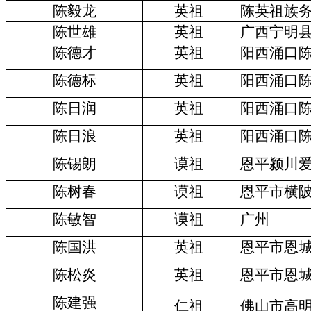
陈毅龙
英祖
陈英祖族
陈世雄
英祖
广西宁明
陈德才
英祖
阳西涌口
陈德标
英祖
阳西涌口
陈日润
英祖
阳西涌口
陈日浪
英祖
阳西涌口
陈锡朗
谟祖
恩平颍川
陈树春
谟祖
恩平市横
陈敏智
谟祖
广州
陈国洪
英祖
恩平市恩
陈松炎
英祖
恩平市恩
陈建强
仁祖
佛山市高