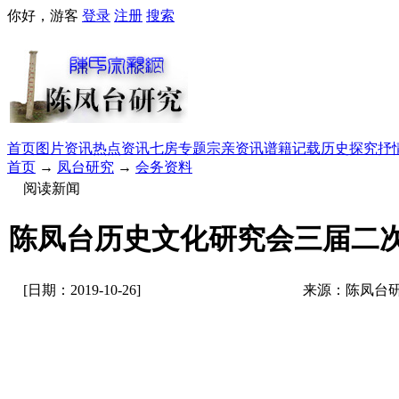
你好，游客
登录
注册
搜索
首页
图片资讯
热点资讯
七房专题
宗亲资讯
谱籍记载
历史探究
抒
首页
→
凤台研究
→
会务资料
阅读新闻
陈凤台历史文化研究会三届二
[日期：2019-10-26]
来源：陈凤台