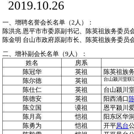
2019.10.26
一、增聘名誉会长名单（
2
人）：
陈洪兆
恩平市市委原副书记、陈英祖族务委员
陈金明
台山市政府原副市长、陈英祖族务委员
二、增补副会长名单（
9
人）：
姓名
房系
陈冠华
英祖
陈英祖族
台山颍川堂联
陈尔德
英祖
陈仕仁
英祖
台山颍川
陈德安
英祖
阳西涌口
陈立国
谟祖
恩平颍川
陈月高
恺
祖
阳东
区
华
陈
勇为
恺
祖
开平
凤台