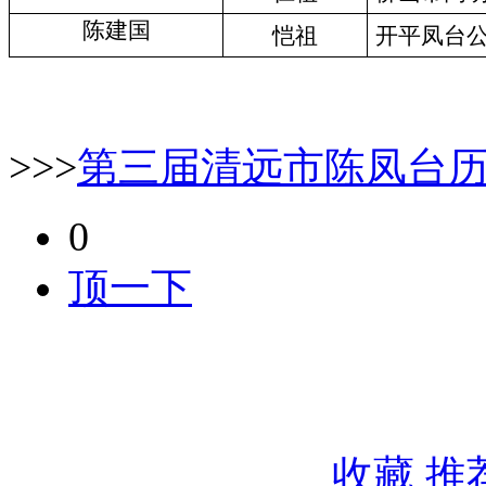
陈建
国
恺祖
开平凤台
>>>
第三届清远市陈凤台
0
顶一下
收藏
推