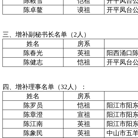
陈
毅雪
恺
祖
开平凤台
陈
卓鳌
谟
祖
开平凤台
三、
增补副秘书长名单（
2
人）
姓名
房系
陈春光
英祖
阳西涌口
陈
健志
恺
祖
开平凤台
四、增补理事名单（
32
人）：
姓名
房系
陈罗员
恺祖
阳江市阳
陈章澄
宣祖
阳江市阳
陈江南
英祖
阳江市阳
陈象民
英祖
中山市五