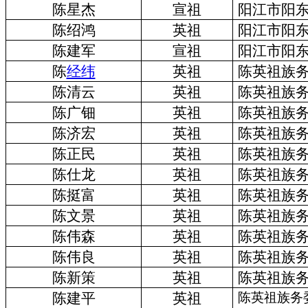
陈星杰
宣祖
阳江市阳
陈绍鸿
英祖
阳江市阳
陈建军
宣祖
阳江市阳
陈
经纬
英祖
陈英祖族
陈清云
英祖
陈英祖族
陈广钿
英祖
陈英祖族
陈济宏
英祖
陈英祖族
陈正民
英祖
陈英祖族
陈仕龙
英祖
陈英祖族
陈挺富
英祖
陈英祖族
陈文景
英祖
陈英祖族
陈伟森
英祖
陈英祖族
陈伟良
英祖
陈英祖族
陈新策
英祖
陈英祖族
陈建平
英祖
陈英祖族务