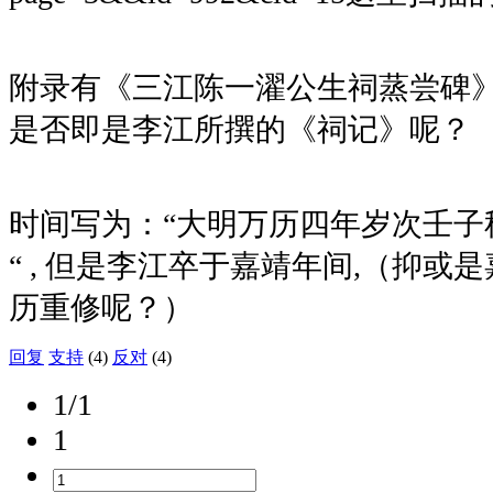
附录有《三江陈一濯公生祠蒸尝碑
是否即是李江所撰的《祠记》呢？
时间写为：“大明万历四年岁次壬子
“
,
但是李江卒于嘉靖年间
,
（抑或是
历重修呢？）
回复
支持
(4)
反对
(4)
1/1
1