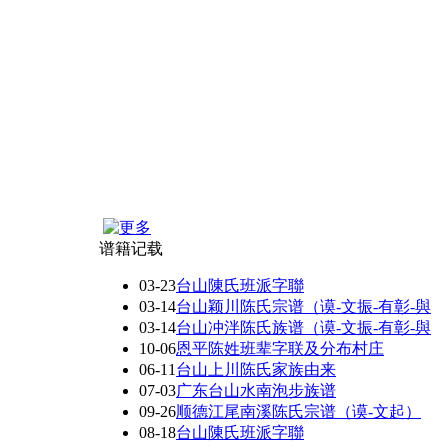
谱籍记载
03-23
台山陳氏班派字聯
03-14
台山颖川陈氏宗谱（谟-文振-有彰-與
03-14
台山冲泮陈氏族谱（谟-文振-有彰-與
10-06
恩平陈姓班辈字联及分布村庄
06-11
台山上川陈氏家族由来
07-03
广东台山水南泡步族谱
09-26
顺德江尾南溪陈氏宗谱（谟-文起）
08-18
台山陳氏班派字聯