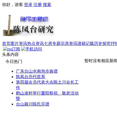
你好，游客
登录
注册
搜索
首页
图片资讯
热点资讯
七房专题
宗亲资讯
谱籍记载
历史探究
抒
头条内容
暂时没有相应新
今日热门
广东台山水南泡步族谱
陈凤台历代世系
第四届会员代表大会陈土川会长工
作
鹤山凌村举行重阳祭祖、敬老活动
暨
台山颍川陈氏宗谱