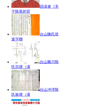
回读者《关
于陈英的官
台山陳氏班
派字聯
台山颖川陈
氏宗谱（谟
台山冲泮陈
氏族谱（谟