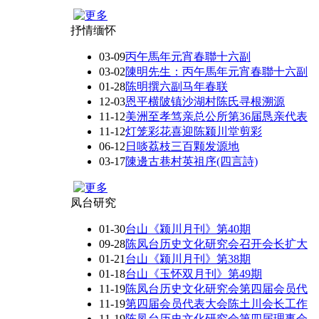
抒情缅怀
03-09
丙午馬年元宵春聯十六副
03-02
陳明先生：丙午馬年元宵春聯十六副
01-28
陈明撰六副马年春联
12-03
恩平横陂镇沙湖村陈氏寻根溯源
11-12
美洲至孝笃亲总公所第36届恳亲代表
11-12
灯笼彩花喜迎陈颍川堂剪彩
06-12
日啖荔枝三百颗发源地
03-17
陳邊古巷村英祖序(四言詩)
凤台研究
01-30
台山《颍川月刊》第40期
09-28
陈凤台历史文化研究会召开会长扩大
01-21
台山《颍川月刊》第38期
01-18
台山《玉怀双月刊》第49期
11-19
陈凤台历史文化研究会第四届会员代
11-19
第四届会员代表大会陈土川会长工作
11-19
陈凤台历史文化研究会第四届理事会