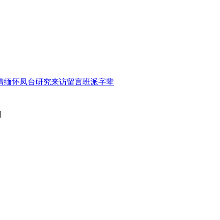
情缅怀
凤台研究
来访留言
班派字辈
闻