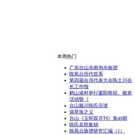
本周热门
广东台山水南泡步族谱
陈凤台历代世系
第四届会员代表大会陈土川会
长工作报
鹤山凌村举行重阳祭祖、敬老
活动暨《
台山颍川陈氏宗谱
谈萃涣之义
台山《玉怀双月刊》第49期
陈氏名联集锦
陈凤台族谱研究汇编（1）