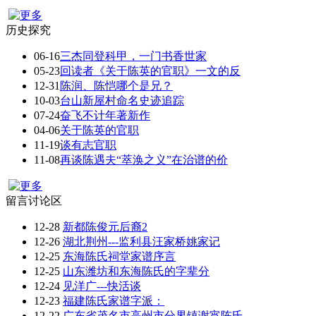
历史探究
06-16
三杰同登科甲，一门书香世家
05-23
回读者《关于陈英的官职》一文的反
12-31
陈润、陈恺哪个是兄？
10-03
台山新屋村命名史迹追踪
07-24
奋飞不计年著新作
04-06
关于陈英的官职
11-19
谈有志官职
11-08
再谈陈遇夫“萃涣之义”在治谱的价
留言讨论区
12-28
新都陈俊元后裔2
12-26
湖北荆州---监利县汪家桥姚家记
12-25
东海陈氏祠堂家谱序言
12-25
山东潍坊和东海陈氏的字辈分
12-24
见洋广---快活谈
12-23
福建陈氏家谱字派：
12-22
广东省茂名市高州市分界镇谢宵陈氏