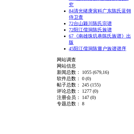
究
84
清光绪庚寅科广东陈氏蓝翎
侍卫查
72
台山颍川陈氏宗谱
72
阳江儒洞陈氏族谱
67
《南雄珠玑巷陈氏族谱》出
版
45
阳江儒洞陈嘗户族谱谱序
网站调查
网站信息
新闻总数： 1055
(679,16)
软件总数： 0
(0)
帖子总数： 245
(155)
评论总数： 1277
(0)
注册会员： 147
(0)
专题总数： 8