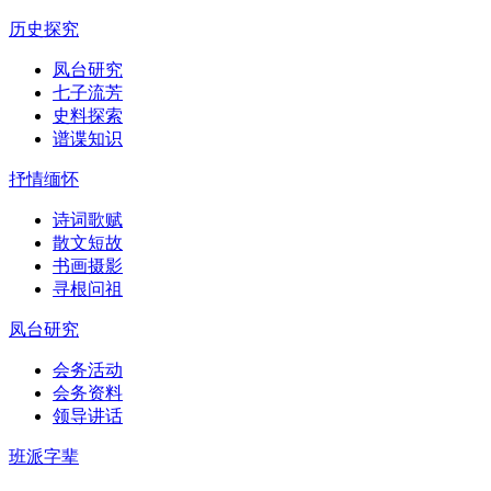
历史探究
凤台研究
七子流芳
史料探索
谱谍知识
抒情缅怀
诗词歌赋
散文短故
书画摄影
寻根问祖
凤台研究
会务活动
会务资料
领导讲话
班派字辈