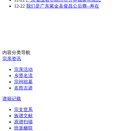
12-22
我们是广东紫金县俊昌公后裔--寿在
内容分类导航
宗亲资讯
宗亲活动
乡贤名流
宗祠祖墓
名胜古迹
谱籍记载
宗支世系
族谱文献
原谱扫描
班派楹联