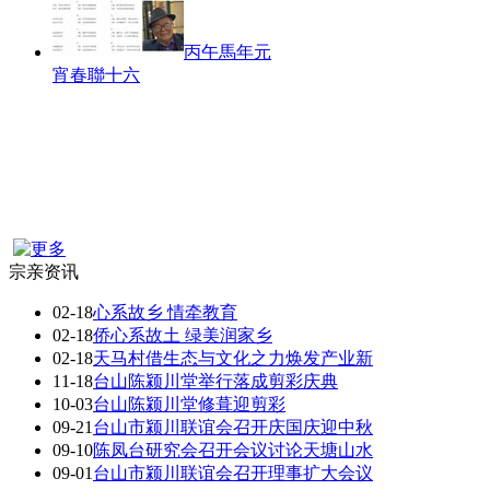
丙午馬年元
宵春聯十六
宗亲资讯
02-18
心系故乡 情牵教育
02-18
侨心系故土 绿美润家乡
02-18
天马村借生态与文化之力焕发产业新
11-18
台山陈颍川堂举行落成剪彩庆典
10-03
台山陈颍川堂修葺迎剪彩
09-21
台山市颍川联谊会召开庆国庆迎中秋
09-10
陈凤台研究会召开会议讨论天塘山水
09-01
台山市颍川联谊会召开理事扩大会议