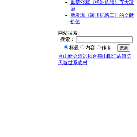
重新淺釋《槎洲族譜》五大環
節
新发现《颍川纪略二》的文献
价值
网站搜索
搜索：
标题
内容
作者
搜索
台山
新会
清远
凤台
鹤山
阳江
族谱
陈
天璇
世系
凌村