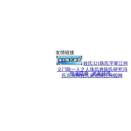
友情链接
姓氏321
陈氏字辈
江州
义门陈
一人之人
珠玑巷陈氏研究
冯
申请链接
更多链接...
氏宗亲网
姓氏家谱
陈氏乐园网