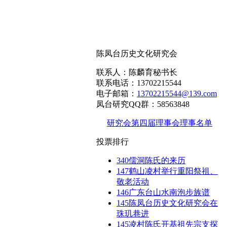
陈凤台历史文化研究会
联系人：陈麟育秘书长
联系电话：13702215544
电子邮箱：
13702215544@139.com
凤台研究QQ群：58563848
研究会第四届理事会理事名单
投票排行
340
儒洞陈氏的来历
147
鹤山凌村举行重阳祭祖、
敬老活动
146
广东台山水南泡步族谱
145
陈凤台历史文化研究会在
珠玑巷进
145
凌村陈氏开基祖先宗支探