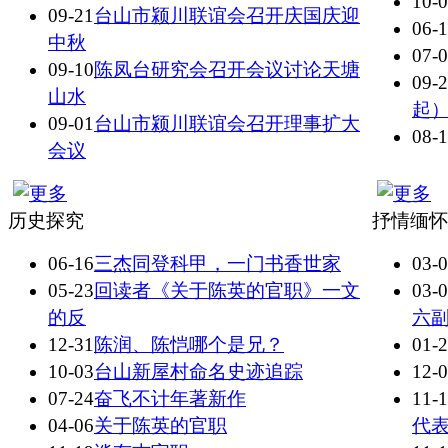
10-
09-21
台山市颍川联谊会召开庆国庆迎
06-
中秋
07-
09-10
陈凤台研究会召开会议讨论天塘
09-
山水
起
09-01
台山市颍川联谊会召开理事扩大
08-
会议
历史探究
抒情缅怀
06-16
三杰同登科甲，一门书香世家
03-
05-23
回读者《关于陈英的官职》一文
03-
的反
六
12-31
陈润、陈恺哪个是兄？
01-
10-03
台山新屋村命名史迹追踪
12-
07-24
奋飞不计年著新作
11-
04-06
关于陈英的官职
代