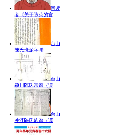
回读
者《关于陈英的官
台山
陳氏班派字聯
台山
颖川陈氏宗谱（谟
台山
冲泮陈氏族谱（谟