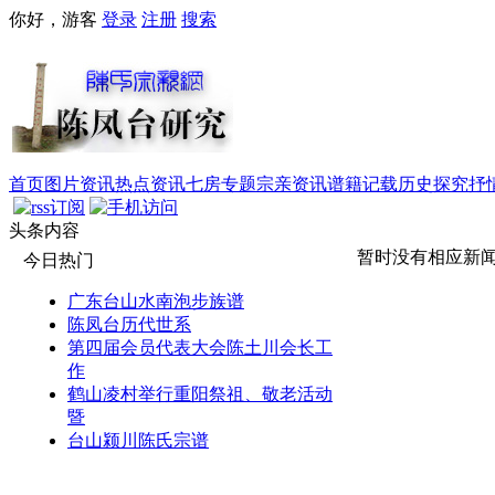
你好，游客
登录
注册
搜索
首页
图片资讯
热点资讯
七房专题
宗亲资讯
谱籍记载
历史探究
抒
头条内容
暂时没有相应新
今日热门
广东台山水南泡步族谱
陈凤台历代世系
第四届会员代表大会陈土川会长工
作
鹤山凌村举行重阳祭祖、敬老活动
暨
台山颍川陈氏宗谱