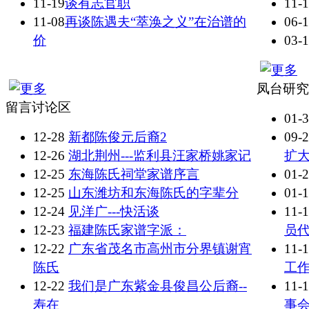
11-19
谈有志官职
11-
11-08
再谈陈遇夫“萃涣之义”在治谱的
06-
价
03-
凤台研究
留言讨论区
01-
12-28
新都陈俊元后裔2
09-
12-26
湖北荆州---监利县汪家桥姚家记
扩
12-25
东海陈氏祠堂家谱序言
01-
12-25
山东潍坊和东海陈氏的字辈分
01-
12-24
见洋广---快活谈
11-
12-23
福建陈氏家谱字派：
员
12-22
广东省茂名市高州市分界镇谢宵
11-
陈氏
工
12-22
我们是广东紫金县俊昌公后裔--
11-
寿在
事