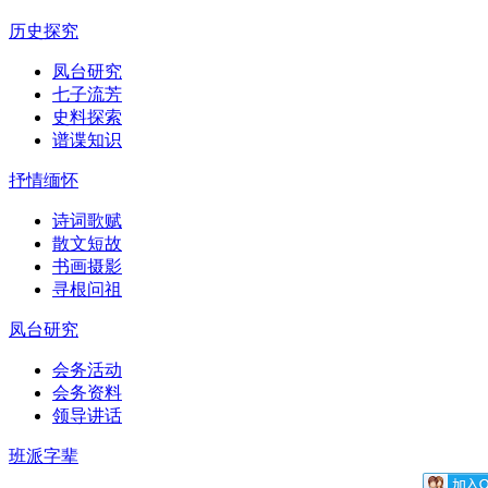
历史探究
凤台研究
七子流芳
史料探索
谱谍知识
抒情缅怀
诗词歌赋
散文短故
书画摄影
寻根问祖
凤台研究
会务活动
会务资料
领导讲话
班派字辈