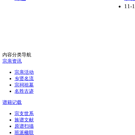
11-
内容分类导航
宗亲资讯
宗亲活动
乡贤名流
宗祠祖墓
名胜古迹
谱籍记载
宗支世系
族谱文献
原谱扫描
班派楹联