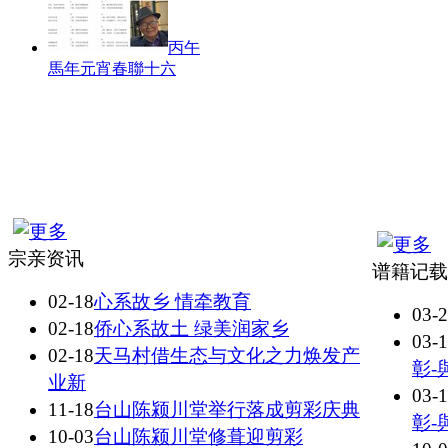
丙午
馬年元宵春聯十六
宗亲资讯
谱籍记载
02-18
心系故乡 情牵教育
03-
02-18
侨心系故土 绿美润家乡
03-
02-18
天马村借生态与文化之力焕发产
彰-
业新
03-
11-18
台山陈颍川堂举行落成剪彩庆典
彰-
10-03
台山陈颍川堂修葺迎剪彩